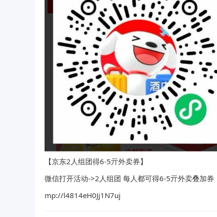
【京东2人组团得6-5亓外卖券】
微信打开活动->2人组团 每人都可得6-5亓外卖叠加券
mp://l4814eH0Jj1N7uj