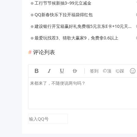
工行节节候新抽3~99元立减金
QQ新春快乐下拉开福袋得红包
建设银行开宝箱赢好礼免费领5元京东E卡+10元天猫超市卡
最爱玩找茬3、猜歌大赢家9，免费拿0.6以上
评论列表





签到
顶
踩