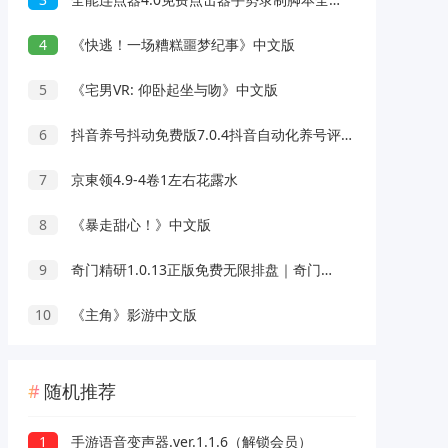
4
《快逃！一场糟糕噩梦纪事》中文版
5
《宅男VR: 仰卧起坐与吻》中文版
6
抖音养号抖动免费版7.0.4抖音自动化养号评论脚本
7
京東领4.9-4卷1左右花露水
8
《暴走甜心！》中文版
9
奇门精研1.0.13正版免费无限排盘｜奇门预测
10
《主角》影游中文版
随机推荐
1
手游语音变声器.ver.1.1.6（解锁会员）