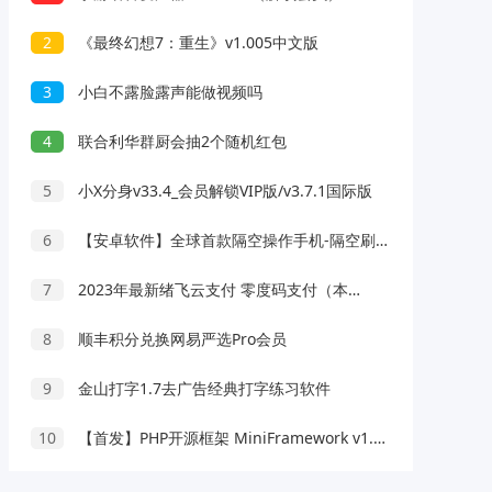
2
《最终幻想7：重生》v1.005中文版
3
小白不露脸露声能做视频吗
4
联合利华群厨会抽2个随机红包
5
小X分身v33.4_会员解锁VIP版/v3.7.1国际版
6
【安卓软件】全球首款隔空操作手机-隔空刷短视频
7
2023年最新绪飞云支付 零度码支付（本地版）
8
顺丰积分兑换网易严选Pro会员
9
金山打字1.7去广告经典打字练习软件
10
【首发】PHP开源框架 MiniFramework v1.5.0