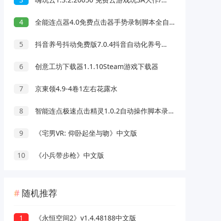
4
全能连点器4.0免费点击器手势录制脚本全自动
5
抖音养号抖动免费版7.0.4抖音自动化养号评论脚本
6
创意工坊下载器1.1.10Steam游戏下载器
7
京東领4.9-4卷1左右花露水
8
智能连点极速点击精灵1.0.2自动操作脚本录制解放双手
9
《宅男VR: 仰卧起坐与吻》中文版
10
《小兵带步枪》中文版
随机推荐
1
《永恒空间2》v1.4.48188中文版