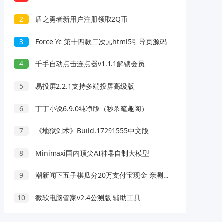
2
盾之勇者新用户注册领取2Q币
3
Force Yc 第十四款二次元html5引导页源码
4
千手自动点击连点器v1.1.1解锁会员
5
易投屏2.2.1支持多端投屏高级版
6
丁丁小说6.9.0纯净版（秒杀笔趣阁）
7
《地狱剑术》Build.17291555中文版
8
Minimaxi国内顶尖AI神器自制大模型
9
潮新闻下五子棋瓜分20万支付宝现金 亲测中1元秒到 附攻略
10
微软电脑管家v2.4公测版 辅助工具