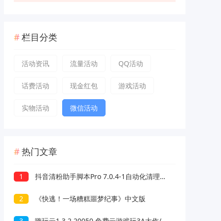
栏目分类
活动资讯
流量活动
QQ活动
话费活动
现金红包
游戏活动
实物活动
微信活动
热门文章
1
抖音清粉助手脚本Pro 7.0.4-1自动化清理抖音关注和粉丝
2
《快逃！一场糟糕噩梦纪事》中文版
3
嗨玩云1.3.2.20050 免费云游戏玩3A大作/热门游戏 无延迟免下载