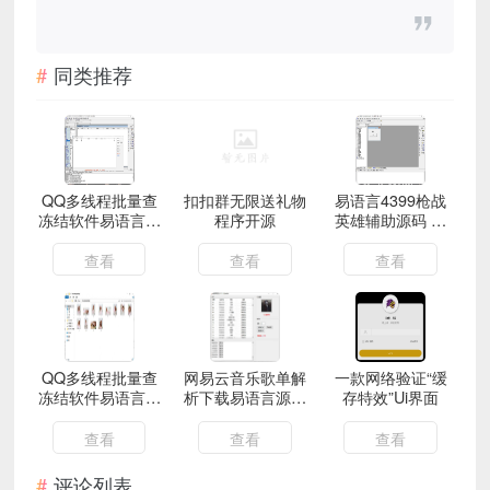
同类推荐
QQ多线程批量查
扣扣群无限送礼物
易语言4399枪战
冻结软件易语言源
程序开源
英雄辅助源码 模
码 附成品
块大家自备
查看
查看
查看
QQ多线程批量查
网易云音乐歌单解
一款网络验证“缓
冻结软件易语言源
析下载易语言源码
存特效”Ui界面
码 附成品
附成品
查看
查看
查看
评论列表