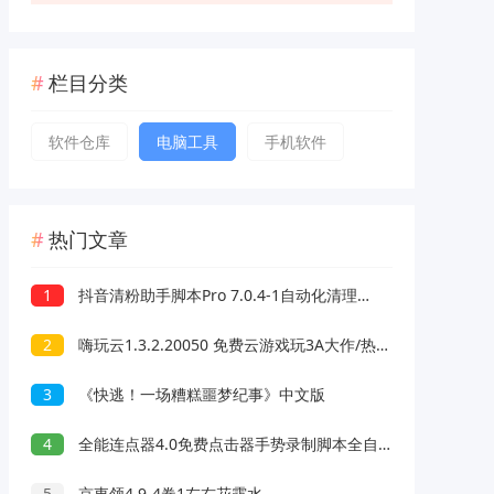
栏目分类
软件仓库
电脑工具
手机软件
热门文章
1
抖音清粉助手脚本Pro 7.0.4-1自动化清理抖音关注和粉丝
2
嗨玩云1.3.2.20050 免费云游戏玩3A大作/热门游戏 无延迟免下载
3
《快逃！一场糟糕噩梦纪事》中文版
4
全能连点器4.0免费点击器手势录制脚本全自动
5
京東领4.9-4卷1左右花露水