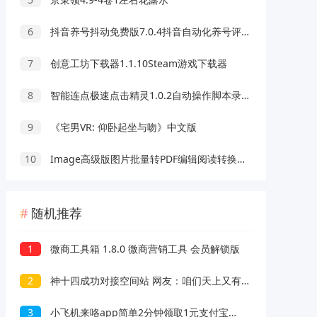
6
抖音养号抖动免费版7.0.4抖音自动化养号评论脚本
7
创意工坊下载器1.1.10Steam游戏下载器
8
智能连点极速点击精灵1.0.2自动操作脚本录制解放双手
9
《宅男VR: 仰卧起坐与吻》中文版
10
Image高级版图片批量转PDF编辑阅读转换工具
随机推荐
1
微商工具箱 1.8.0 微商营销工具 会员解锁版
2
神十四成功对接空间站 网友：咱们天上又有人了！
3
小飞机来咯app简单2分钟领取1元支付宝现金 亲测秒到账