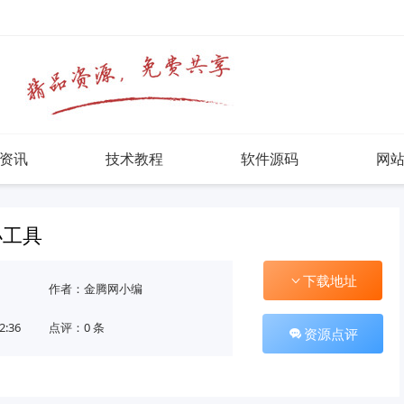
资讯
技术教程
软件源码
网
小工具
下载地址
作者：金腾网小编
2:36
点评：0 条
资源点评