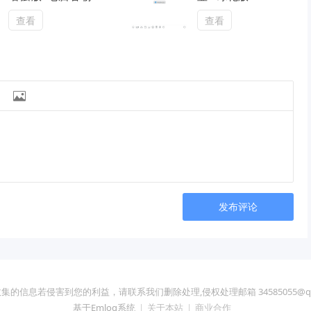
原
查看
查看

发布评论
集的信息若侵害到您的利益，请联系我们删除处理,侵权处理邮箱 34585055@qq
基于Emlog系统
|
关于本站
|
商业合作