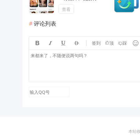
成令人惊艳的漫画风
格（解锁会员）
查看
评论列表





签到
顶
踩
本站收